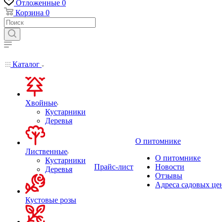
Отложенные
0
Корзина
0
Каталог
Хвойные
Кустарники
Деревья
О питомнике
Лиственные
О питомнике
Кустарники
Прайс-лист
Новости
Деревья
Отзывы
Адреса садовых це
Кустовые розы